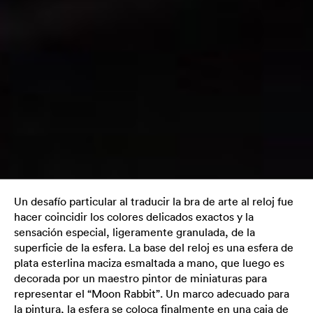
Un desafío particular al traducir la bra de arte al reloj fue
hacer coincidir los colores delicados exactos y la
sensación especial, ligeramente granulada, de la
superficie de la esfera. La base del reloj es una esfera de
plata esterlina maciza esmaltada a mano, que luego es
decorada por un maestro pintor de miniaturas para
representar el “Moon Rabbit”. Un marco adecuado para
la pintura, la esfera se coloca finalmente en una caja de