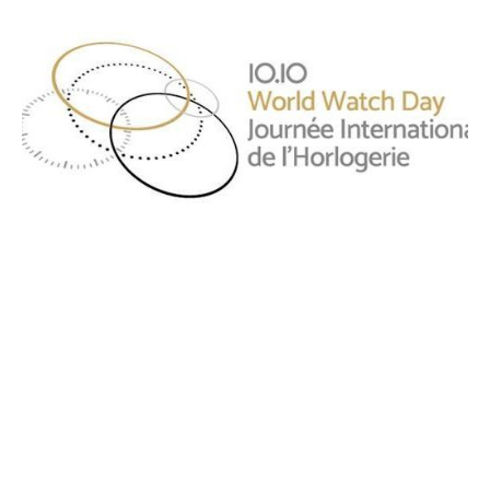
¡ES OFICIAL! EL WORLD WATCH
DAY SE CELEBRA EL 10 DE OCTUBRE
DE 2025.
ABRIL 2025
El anuncio oficial tuvo lugar el lunes 7 de Abril de 2025 en Watches
and Wonders, durante un panel dedicado a la relojería y al Patrimonio
Cultural (…)