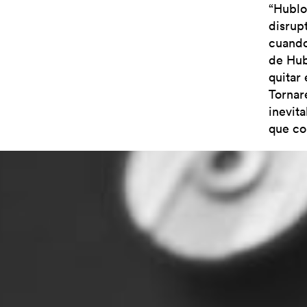
“Hublo
disrup
cuando
de Hub
quitar 
Tornare
inevit
que co