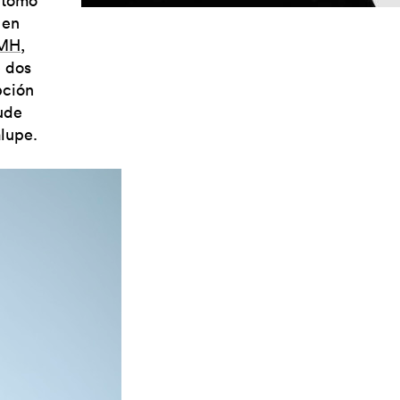
e tomó
 en
MH
,
e dos
pción
ude
alupe.