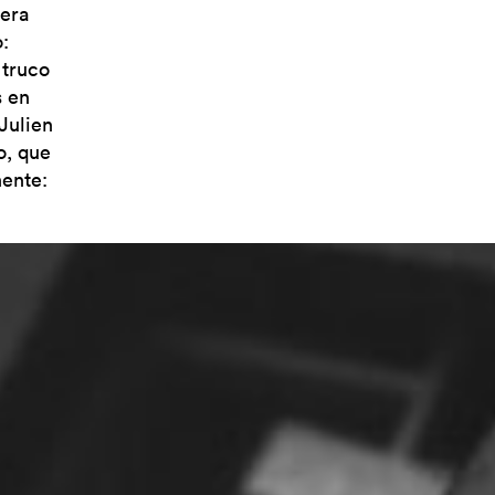
 era
:
 truco
s en
 Julien
o, que
nente: