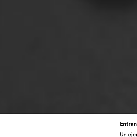
Entran
Un eje