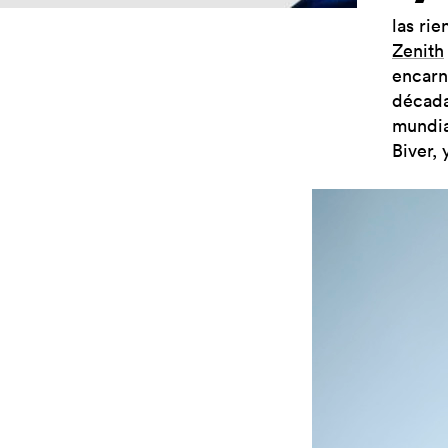
las ri
Zenith
encarn
década
mundia
Biver,