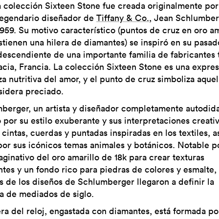
a colección Sixteen Stone fue creada originalmente por
legendario diseñador de
Tiffany & Co.
, Jean Schlumber
1959. Su motivo característico (puntos de cruz en oro am
stienen una hilera de diamantes) se inspiró en su pasad
escendiente de una importante familia de fabricantes t
acia, Francia. La colección Sixteen Stone es una expre
za nutritiva del amor, y el punto de cruz simboliza aque
sidera preciado.
berger, un artista y diseñador completamente autodida
 por su estilo exuberante y sus interpretaciones creati
 cintas, cuerdas y puntadas inspiradas en los textiles, a
or sus icónicos temas animales y botánicos. Notable po
aginativo del oro amarillo de 18k para crear texturas
antes y un fondo rico para piedras de colores y esmalte,
 de los diseños de Schlumberger llegaron a definir la
ca de mediados de siglo.
era del reloj, engastada con diamantes, está formada po