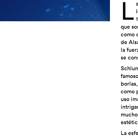
L
que so
como d
de Als
la fuer
se con
Schlum
famoso
borlas,
como p
uso im
intrig
muchos
estéti
La esf