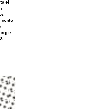
ta el
n
os
bremente
e
erger.
18