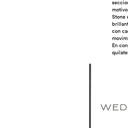
seccion
motivo
Stone 
brillan
con ca
movimi
En con
quilat