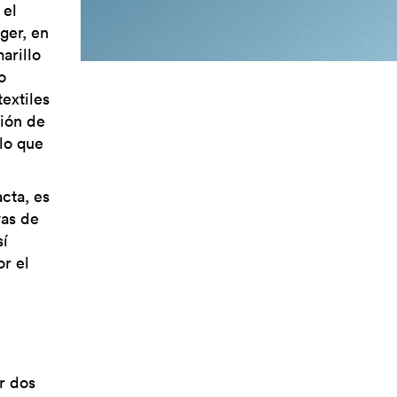
 el
ger, en
arillo
o
extiles
sión de
llo que
cta, es
vas de
sí
r el
r dos