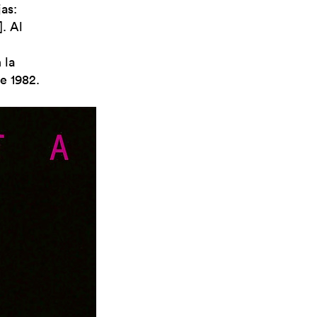
as:
]. Al
 la
de 1982.