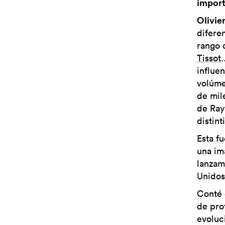
import
Olivie
difere
rango 
Tissot
influe
volúme
de mil
de Ray
distin
Esta f
una im
lanzam
Unidos
Conté 
de pro
evoluc