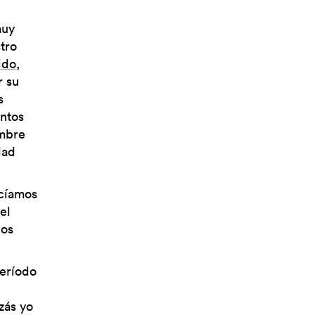
muy
tro
ido
,
r su
s
entos
ombre
dad
ecíamos
el
dos
eríodo
zás yo