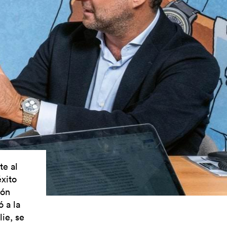
te al
xito
ión
 a la
ie, se