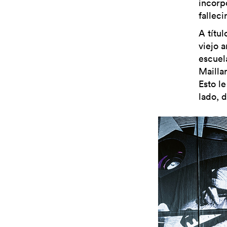
incorp
fallec
A títul
viejo 
escuel
Mailla
Esto l
lado, 