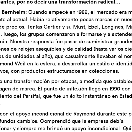
antes, por no decir una transformación radical...
r Bernheim
: Cuando empecé en 1982, el mercado era 
nte al actual. Había relativamente pocas marcas en nues
de precios. Tenías
Cartier
y su Must,
Ebel
,
Longines
,
M
... luego, los grupos comenzaron a formarse y a extende
ncia. Nuestra respuesta fue pasar de suministrar grande
nes de relojes asequibles y de calidad (hasta varios ci
es de unidades al año), que casualmente llevaban el n
mond Weil en la esfera, a desarrollar un estilo e identi
tivos, con productos estructurados en colecciones.
ue una transformación por etapas, a medida que establ
agen de marca. El punto de inflexión llegó en 1990 con 
iento del Parsifal, que fue un éxito instantáneo en Esta
.
con el apoyo incondicional de Raymond durante este p
fundos cambios. Comprendió que la empresa debía
ionar y siempre me brindó un apoyo incondicional. Qui