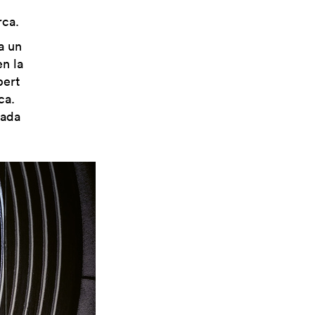
l
rca.
a un
n la
bert
ca.
cada