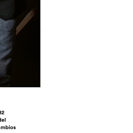
82
del
cambios