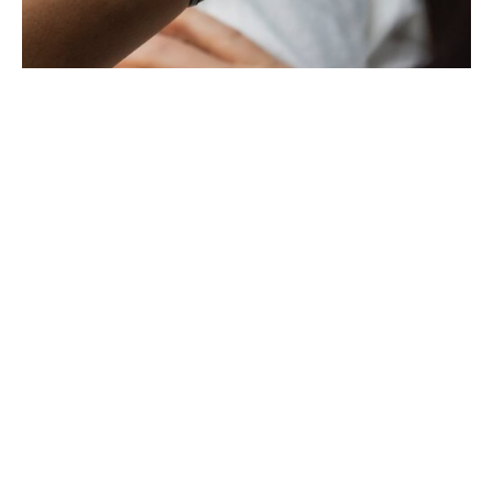
EL CUARTO CRONÓGRAFO
MONOPULSADOR DE DE BETHUNE
SE UNE A LA LÍNEA DB25
ABRIL 2025
El nuevo DB25Vxs reinterpreta una complicación fundamental de la
manufactura. Impulsado por el calibre DB3000, con una rueda de
pilares ultrafina y un (…)