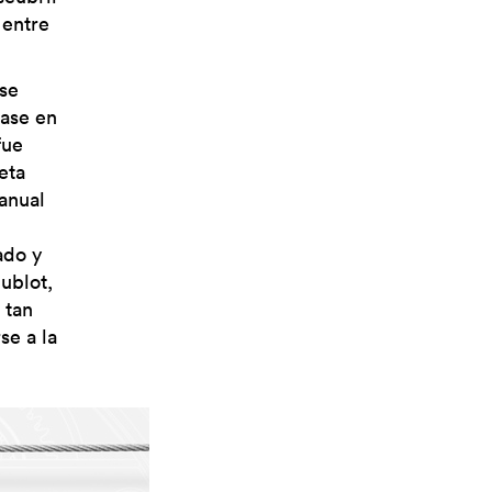
 entre
 se
base en
fue
eta
anual
ado y
ublot,
 tan
se a la