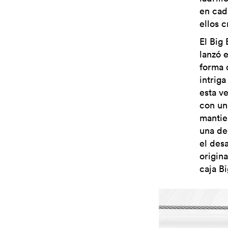
en cad
ellos 
El Big
lanzó 
forma d
intriga
esta v
con un
mantie
una de
el des
origin
caja B