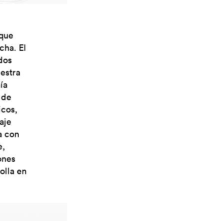
 que
cha. El
dos
uestra
ía
 de
icos,
aje
a con
e,
ones
olla en