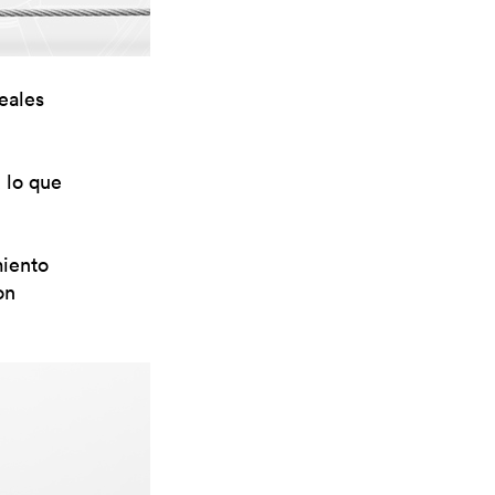
eales
 lo que
miento
on