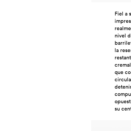
Fiel a
impres
realme
nivel 
barril
la res
restan
cremal
que co
circul
deteni
compue
opuest
su cent