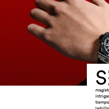
S
magist
intrig
tiempo
ladril