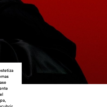
stetiza
temas
ase
ente
el
pa,
scubrir