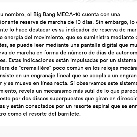
 su nombre, el Big Bang MECA-10 cuenta con una
ionante reserva de marcha de 10 días. Sin embargo, lo
nte lo hace destacar es su indicador de reserva de mar
de energía del movimiento, que se suministra mediante 
etes, se puede leer mediante una pantalla digital que m
erva de marcha en forma de número de días de autonom
tes. Estas indicaciones están impulsadas por un sistema
lera de “cremaillère” poco común en los relojes mecán
nsiste en un engranaje lineal que se acopla a un engran
ar y se mueve en línea recta. Si observamos este sistem
miento, revela un mecanismo más sutil de lo que parec
sto por dos discos superpuestos que giran en direcci
as y están conectados por un resorte espiral que se enr
ro como el resorte del barrilete.