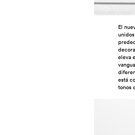
El nue
unidos 
predec
decora
eleva 
vangua
difere
está c
tonos 