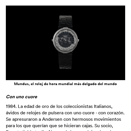
Mundus, el reloj de hora mundial más delgado del mundo
Con uno cuore
1984. La edad de oro de los coleccionistas Italianos,
ávidos de relojes de pulsera con uno cuore - con corazón.
Se apresuraron a Andersen con hermosos movimientos
para los que querían que se hicieran cajas. Su socio,